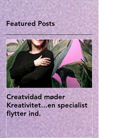
Featured Posts
Creatvidad møder
Hvordan vil D
Kreativitet...en specialist
ud?
flytter ind.