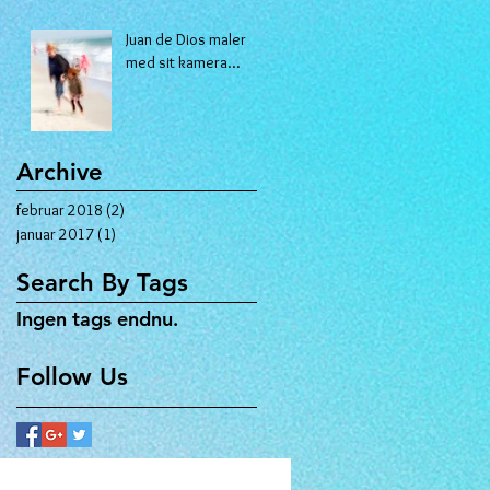
Juan de Dios maler
med sit kamera...
Archive
februar 2018
(2)
2 indlæg
januar 2017
(1)
1 indlæg
Search By Tags
Ingen tags endnu.
Follow Us