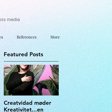
es
References
More
Featured Posts
t
-
Creatvidad møder
Hvordan vil DU
Kreativitet...en
gerne se ud?