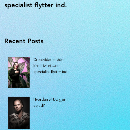
specialist flytter ind.
Recent Posts
Creatvidad møder
Kreativitet...en
specialist flytter ind.
Hvordan vil DU gerne
se ud?