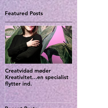
Featured Posts
Creatvidad møder
Hvordan vil D
Kreativitet...en specialist
ud?
flytter ind.