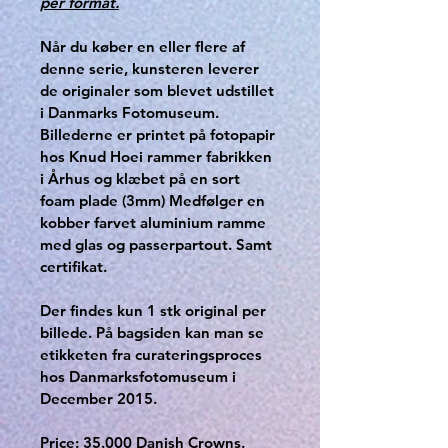
per format.
Når du køber en eller flere af 
denne serie, kunsteren leverer 
de originaler som blevet udstillet 
i Danmarks Fotomuseum. 
Billederne er printet på fotopapir 
hos Knud Hoei rammer fabrikken 
i Århus og klæbet på en sort 
foam plade (3mm) Medfølger en 
kobber farvet aluminium ramme 
med glas og passerpartout. Samt 
certifikat.
Der findes kun 1 stk original per 
billede. På bagsiden kan man se 
etikketen fra curateringsproces 
hos Danmarksfotomuseum i 
December 2015.
Price: 35.000 Danish Crowns. 