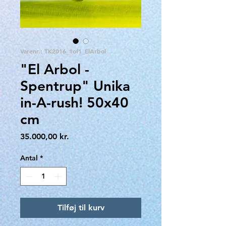
Varenr.: TK2016_1of1_ElArbol
"El Arbol -
Spentrup" Unika
in-A-rush! 50x40
cm
Pris
35.000,00 kr.
Antal
*
Tilføj til kurv