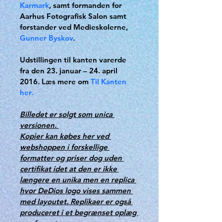
Karmark
, samt formanden for 
Aarhus Fotografisk Salon samt 
forstander ved Medieskolerne, 
Gunner Byskov
.
Udstillingen til kanten varerde 
fra den 23. januar – 24. april 
2016. Læs mere om 
Til Kanten 
her.
Billedet er solgt som unica 
versionen. 
Kopier kan købes her ved 
webshoppen i forskellige 
formatter og priser dog uden 
certifikat idet at den er ikke 
længere en unika men en replica 
hvor DeDios logo vises sammen 
med layoutet. Replikaer er også 
produceret i et begrænset oplæg 